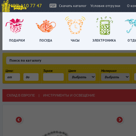
+7 (499) 110 77 47
Скачать каталог
Условия отгрузки
О ко
ПОДАРКИ
ПОСУДА
ЧАСЫ
ЭЛЕКТРОНИКА
ОТД
Цена:
Тираж
Цвет
Материал
СКЛАД В ЕВРОПЕ
|
ИНСТРУМЕНТЫ И ОСВЕЩЕНИЕ