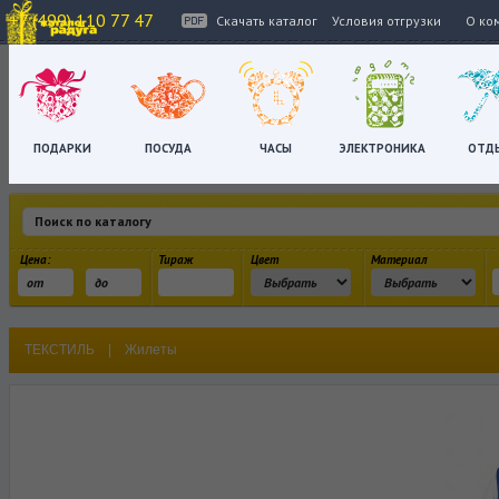
+7 (499) 110 77 47
Скачать каталог
Условия отгрузки
О ко
ПОДАРКИ
ПОСУДА
ЧАСЫ
ЭЛЕКТРОНИКА
ОТД
Цена:
Тираж
Цвет
Материал
ТЕКСТИЛЬ
|
Жилеты