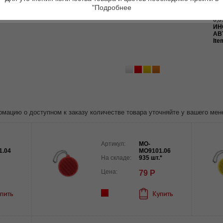
ор
"Подробнее
?5
0,0
ИН
АВ
Ite
ацию о доступном к заказу количестве товара уточняйте у вашего мен
Артикул:
MO-
1.04
MO9101.06
На складе:
935 шт.*
Цена:
79 Р