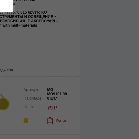
анжевый
X0.6CM
13 нетто / 0,015 брутто KG
СТРУМЕНТЫ И ОСВЕЩЕНИЕ >
ТОМОБИЛЬНЫЕ АКСЕССУАРЫ
m with multi-materials
еджера.
Артикул:
MO-
MO9101.08
На складе:
0 шт.*
Цена:
79 Р