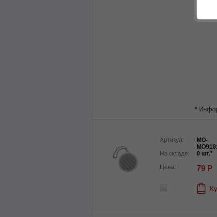
*
Информ
Артикул:
MO-
MO910
На складе:
0 шт.*
Цена:
79 Р