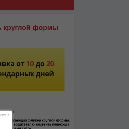
ь круглой формы
-MO9101
акрыть
етоотражающий фликер круглой формы.
зволяет водитетелю заметить пешехода
ёмное время суток.