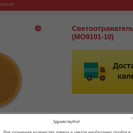
ВЕЩЕНИЕ
Светоотражател
(MO9101-10)
Артикул:
MO
з
Здравствуйте!
Описание товара:
Св
По
Для уточнения количества товара и цветов необходимо пройти в
в т