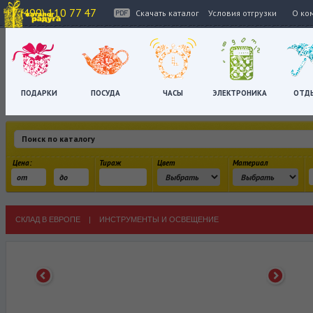
+7 (499) 110 77 47
Скачать каталог
Условия отгрузки
О ко
ПОДАРКИ
ПОСУДА
ЧАСЫ
ЭЛЕКТРОНИКА
ОТД
Цена:
Тираж
Цвет
Материал
СКЛАД В ЕВРОПЕ
|
ИНСТРУМЕНТЫ И ОСВЕЩЕНИЕ