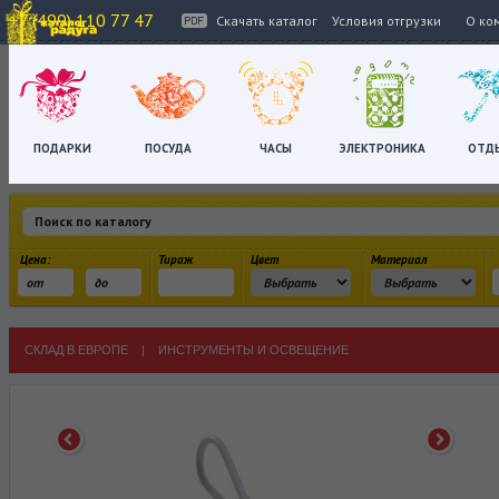
+7 (499) 110 77 47
Скачать каталог
Условия отгрузки
О ко
ПОДАРКИ
ПОСУДА
ЧАСЫ
ЭЛЕКТРОНИКА
ОТД
Цена:
Тираж
Цвет
Материал
СКЛАД В ЕВРОПЕ
|
ИНСТРУМЕНТЫ И ОСВЕЩЕНИЕ