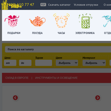
+7 (499) 110 77 47
Скачать каталог
Условия отгрузки
О ко
ПОДАРКИ
ПОСУДА
ЧАСЫ
ЭЛЕКТРОНИКА
ОТД
Цена:
Тираж
Цвет
Материал
СКЛАД В ЕВРОПЕ
|
ИНСТРУМЕНТЫ И ОСВЕЩЕНИЕ