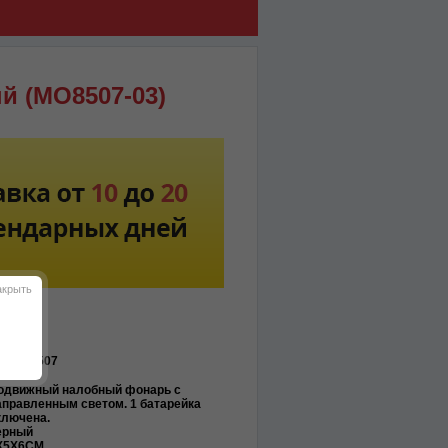
й (MO8507-03)
акрыть
O-MO8507
одвижный налобный фонарь с
аправленным светом. 1 батарейка
ключена.
ерный
X5X6CM