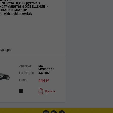
078 нетто / 0,110 брутто KG
НСТРУМЕНТЫ И ОСВЕЩЕНИЕ >
ОНАРИ И МАЯЧКИ
em with multi-materials
еджера.
Артикул:
MO-
MO8507.03
На складе:
430 шт.*
Цена:
444 Р