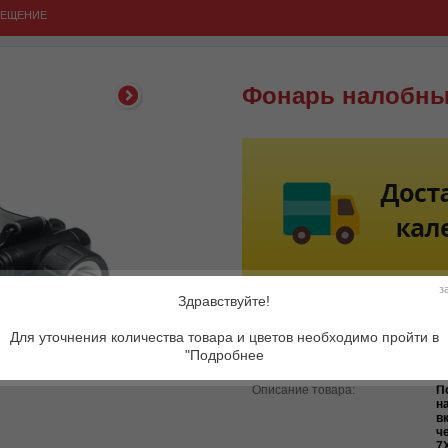
ВЕЩЕНИЕ
Фонарь налобны
з
Здравствуйте!
Для уточнения количества товара и цветов необходимо пройти в
"Подробнее
Артикул:
M
Описание товара:
П
н
в
ч
7