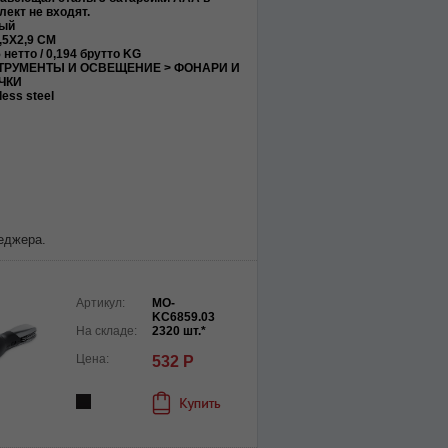
лект не входят.
ый
,5X2,9 CM
 нетто / 0,194 брутто KG
ТРУМЕНТЫ И ОСВЕЩЕНИЕ > ФОНАРИ И
ЧКИ
less steel
еджера.
Артикул:
MO-
KC6859.03
На складе:
2320 шт.*
Цена:
532 Р