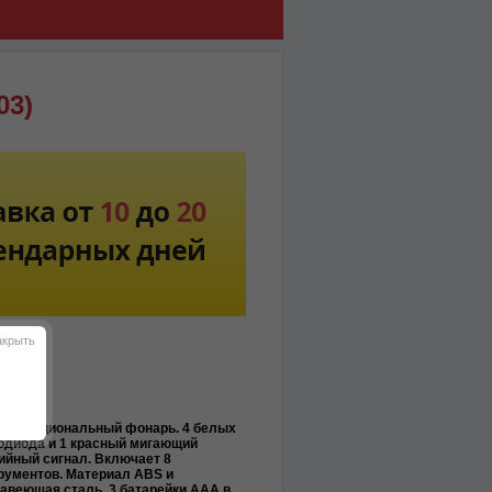
03)
акрыть
KC6859
офункциональный фонарь. 4 белых
одиода и 1 красный мигающий
ийный сигнал. Включает 8
рументов. Материал ABS и
авеющая сталь. 3 батарейки ААА в