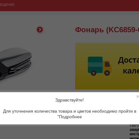
ВЕЩЕНИЕ
Фонарь (KC6859-
з
Здравствуйте!
Для уточнения количества товара и цветов необходимо пройти в
Артикул:
MO-
"Подробнее
Описание товара:
Мног
свет
авар
инст
нерж