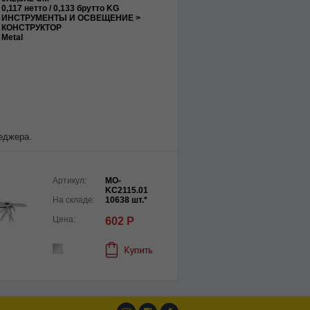
0,117 нетто / 0,133 брутто KG
ИНСТРУМЕНТЫ И ОСВЕЩЕНИЕ >
КОНСТРУКТОР
Metal
еджера.
Артикул:
MO-
KC2115.01
На складе:
10638 шт.*
Цена:
602 Р