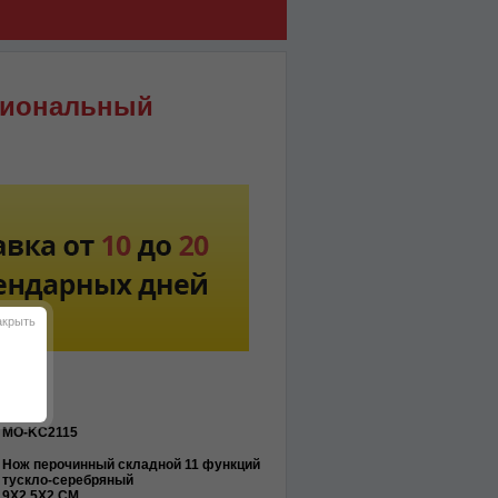
циональный
акрыть
MO-KC2115
Нож перочинный складной 11 функций
тускло-серебряный
9X2,5X2 CM