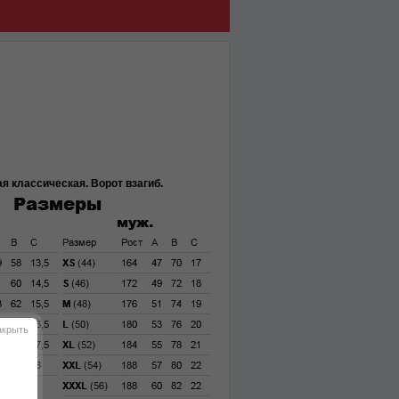
я классическая. Ворот взагиб.
акрыть