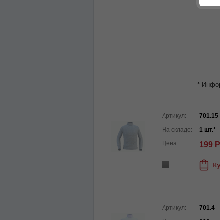
*
Информ
Артикул:
701.15
На складе:
1 шт.*
Цена:
199 Р
Артикул:
701.4