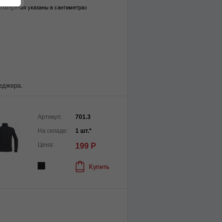
еджера.
Артикул:
701.3
На складе:
1 шт.*
Цена:
199 Р