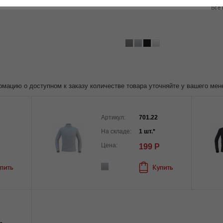
ацию о доступном к заказу количестве товара уточняйте у вашего мен
Артикул:
701.22
На складе:
1 шт.*
Цена:
199 Р