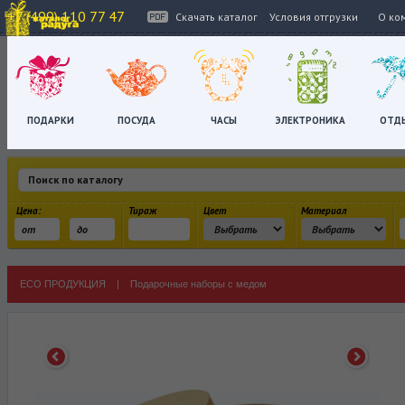
+7 (499) 110 77 47
Скачать каталог
Условия отгрузки
О ко
ПОДАРКИ
ПОСУДА
ЧАСЫ
ЭЛЕКТРОНИКА
ОТД
Цена:
Тираж
Цвет
Материал
ECO ПРОДУКЦИЯ
|
Подарочные наборы с медом