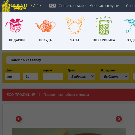
+7 (499) 110 77 47
Скачать каталог
Условия отгрузки
О ко
ПОДАРКИ
ПОСУДА
ЧАСЫ
ЭЛЕКТРОНИКА
ОТД
Цена:
Тираж
Цвет
Материал
ECO ПРОДУКЦИЯ
|
Подарочные наборы с медом