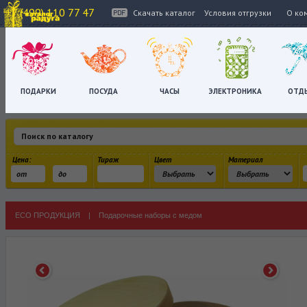
+7 (499) 110 77 47
Скачать каталог
Условия отгрузки
О ко
ПОДАРКИ
ПОСУДА
ЧАСЫ
ЭЛЕКТРОНИКА
ОТД
Цена:
Тираж
Цвет
Материал
ECO ПРОДУКЦИЯ
|
Подарочные наборы с медом