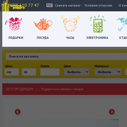
+7 (499) 110 77 47
Скачать каталог
Условия отгрузки
О ко
ПОДАРКИ
ПОСУДА
ЧАСЫ
ЭЛЕКТРОНИКА
ОТД
Цена:
Тираж
Цвет
Материал
ECO ПРОДУКЦИЯ
|
Подарочные наборы с медом