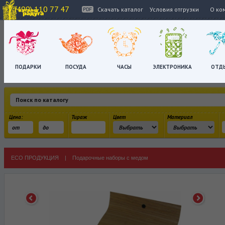
+7 (499) 110 77 47
Скачать каталог
Условия отгрузки
О ко
ПОДАРКИ
ПОСУДА
ЧАСЫ
ЭЛЕКТРОНИКА
ОТД
Цена:
Тираж
Цвет
Материал
ECO ПРОДУКЦИЯ
|
Подарочные наборы с медом