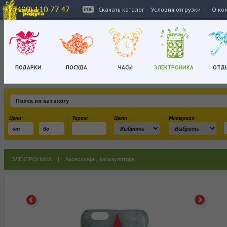
+7 (499) 110 77 47
Скачать каталог
Условия отгрузки
О ко
ПОДАРКИ
ПОСУДА
ЧАСЫ
ЭЛЕКТРОНИКА
ОТД
Цена:
Тираж
Цвет
Материал
ЭЛЕКТРОНИКА
|
Аксессуары, калькуляторы