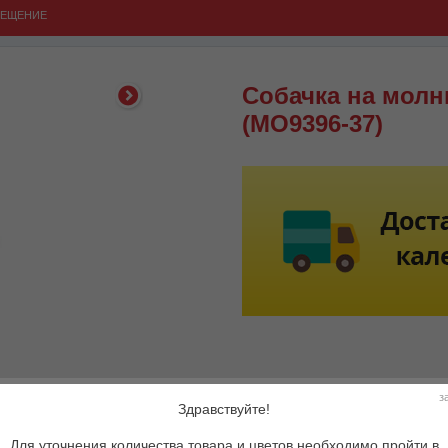
ВЕЩЕНИЕ
Собачка на молн
(MO9396-37)
Артикул:
MO
з
Здравствуйте!
Описание товара:
По
по
Для уточнения количества товара и цветов необходимо пройти в
Ба