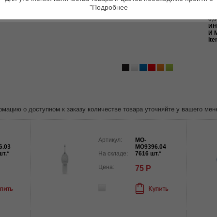
ко
"Подробнее
2X
0,0
ИН
И 
Ite
ацию о доступном к заказу количестве товара уточняйте у вашего мен
Артикул:
MO-
6.03
MO9396.04
шт.*
На складе:
7616 шт.*
Цена:
75 Р