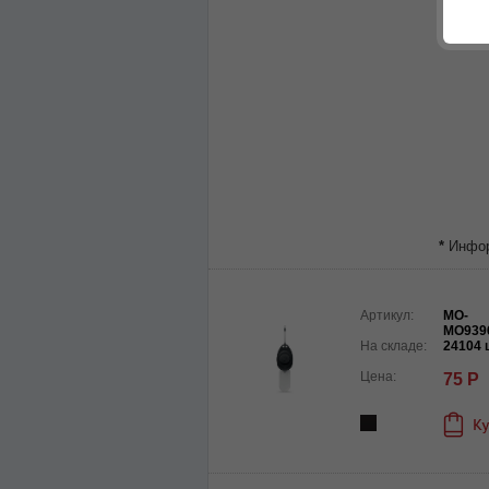
*
Информ
Артикул:
MO-
MO939
На складе:
24104 
Цена:
75 Р