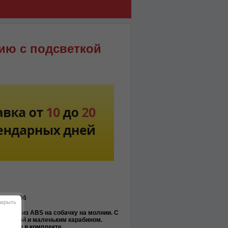
ию с подсветкой
-MO9396
акрыть
двеска из ABS на собачку на молнии. С
дсветкой и маленьким карабином.
тарейки в комплекте.