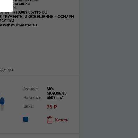
ролевский синий
1,8X6 CM
07 нетто / 0,009 брутто KG
СТРУМЕНТЫ И ОСВЕЩЕНИЕ > ФОНАРИ
МАЯЧКИ
m with multi-materials
еджера.
Артикул:
MO-
MO9396.05
На складе:
5507 шт.*
Цена:
75 Р